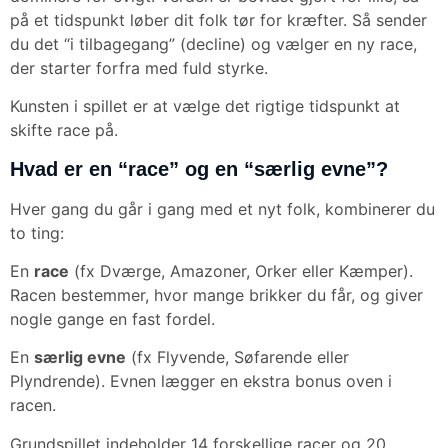
på et tidspunkt løber dit folk tør for kræfter. Så sender
du det “i tilbagegang” (decline) og vælger en ny race,
der starter forfra med fuld styrke.
Kunsten i spillet er at vælge det rigtige tidspunkt at
skifte race på.
Hvad er en “race” og en “særlig evne”?
Hver gang du går i gang med et nyt folk, kombinerer du
to ting:
En
race
(fx Dværge, Amazoner, Orker eller Kæmper).
Racen bestemmer, hvor mange brikker du får, og giver
nogle gange en fast fordel.
En
særlig evne
(fx Flyvende, Søfarende eller
Plyndrende). Evnen lægger en ekstra bonus oven i
racen.
Grundspillet indeholder 14 forskellige racer og 20