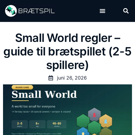
Danske brætspil
Populære brætspil
Small World regler –
guide til brætspillet (2-5
spillere)
juni 26, 2026