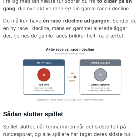
Fra og med din næste tur scorer du fra
to kilder på én
gang
: din nye aktive race
og
din gamle race i decline.
Du må kun have
én race i decline ad gangen
. Sender du
en ny race i decline, mens en gammel allerede ligger
der, fjernes de gamle races brikker helt fra brættet.
Sådan slutter spillet
Spillet slutter, når turmarkøren når det sidste felt på
rundesporet, og alle spillere har taget deres sidste tur.