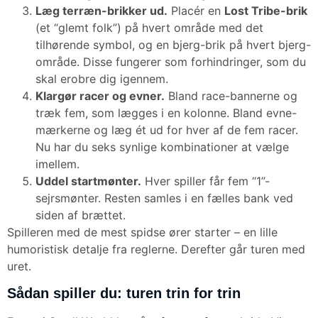
Læg terræn-brikker ud.
Placér en
Lost Tribe-brik
(et “glemt folk”) på hvert område med det
tilhørende symbol, og en bjerg-brik på hvert bjerg-
område. Disse fungerer som forhindringer, som du
skal erobre dig igennem.
Klargør racer og evner.
Bland race-bannerne og
træk fem, som lægges i en kolonne. Bland evne-
mærkerne og læg ét ud for hver af de fem racer.
Nu har du seks synlige kombinationer at vælge
imellem.
Uddel startmønter.
Hver spiller får fem “1”-
sejrsmønter. Resten samles i en fælles bank ved
siden af brættet.
Spilleren med de mest spidse ører starter – en lille
humoristisk detalje fra reglerne. Derefter går turen med
uret.
Sådan spiller du: turen trin for trin