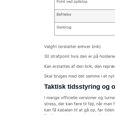
Point ved spilstop
Befrielse
Genbrug
Valgfri (erstatter enhver brik)
30 strafpoint hvis den er på holdere
Kan erstattes af den brik, den repræ
Skal bruges med det samme i et nyt 
Taktisk tidsstyring og 
I mange officielle versioner og turn
stress, der kan føre til fejl, når m
kan få kabalen til at gå op, før tide