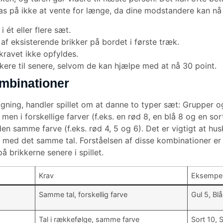
as på ikke at vente for længe, da dine modstandere kan nå
 ét eller flere sæt.
 af eksisterende brikker på bordet i første træk.
kravet ikke opfyldes.
okere til senere, selvom de kan hjælpe med at nå 30 point.
ombinationer
ægning, handler spillet om at danne to typer sæt: Grupper o
men i forskellige farver (f.eks. en rød 8, en blå 8 og en sor
den samme farve (f.eks. rød 4, 5 og 6). Det er vigtigt at hu
 med det samme tal. Forståelsen af disse kombinationer er
 brikkerne senere i spillet.
Krav
Eksempe
Samme tal, forskellig farve
Gul 5, Bl
Tal i rækkefølge, samme farve
Sort 10, S