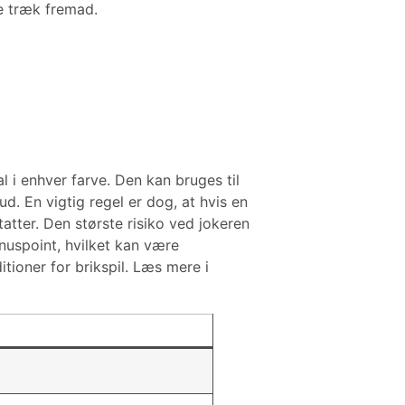
e træk fremad.
 i enhver farve. Den kan bruges til
d. En vigtig regel er dog, at hvis en
tatter. Den største risiko ved jokeren
inuspoint, hvilket kan være
tioner for brikspil. Læs mere i