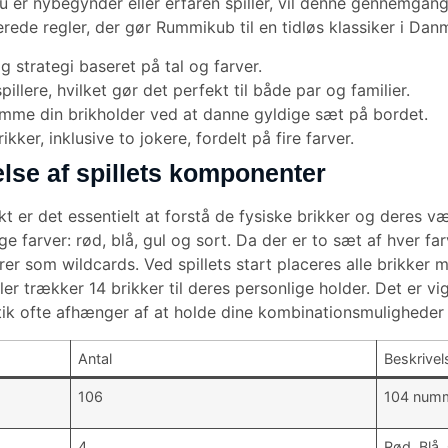
u er nybegynder eller erfaren spiller, vil denne gennemgang
erede regler, der gør Rummikub til en tidløs klassiker i Dan
g strategi baseret på tal og farver.
 spillere, hvilket gør det perfekt til både par og familier.
tømme din brikholder ved at danne gyldige sæt på bordet.
kker, inklusive to jokere, fordelt på fire farver.
se af spillets komponenter
t er det essentielt at forstå de fysiske brikker og deres væ
lige farver: rød, blå, gul og sort. Da der er to sæt af hver f
rer som wildcards. Ved spillets start placeres alle brikke
ller trækker 14 brikker til deres personlige holder. Det er 
tik ofte afhænger af at holde dine kombinationsmuligheder sk
Antal
Beskrivel
106
104 numm
4
Rød, Blå,