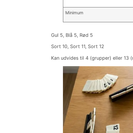
Minimum
Gul 5, Blå 5, Rød 5
Sort 10, Sort 11, Sort 12
Kan udvides til 4 (grupper) eller 13 