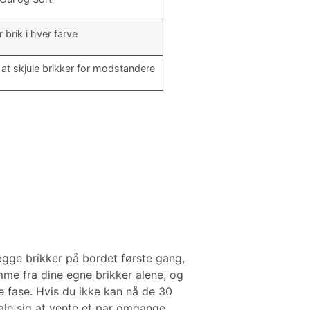
 brik i hver farve
l at skjule brikker for modstandere
lægge brikker på bordet første gang,
mme fra dine egne brikker alene, og
e fase. Hvis du ikke kan nå de 30
tale sig at vente et par omgange,