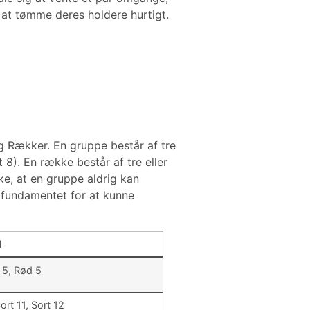
 at tømme deres holdere hurtigt.
g Rækker. En gruppe består af tre
t 8). En række består af tre eller
ske, at en gruppe aldrig kan
 fundamentet for at kunne
l
å 5, Rød 5
ort 11, Sort 12