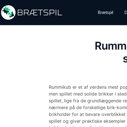
Brætspil
D
Rummik
Rummikub er et af verdens mest popu
men spillet med solide brikker i st
spillet, lige fra de grundlæggende re
nærmere på de forskellige brik-komb
brikholder for at bevare overblikket
spillet og giver praktiske eksempl