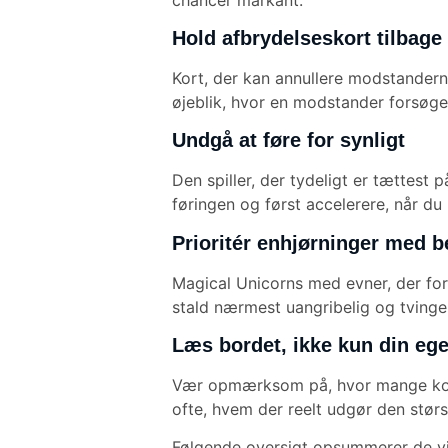
Hold afbrydelseskort tilbage
Kort, der kan annullere modstanderne
øjeblik, hvor en modstander forsøger 
Undgå at føre for synligt
Den spiller, der tydeligt er tættest 
føringen og først accelerere, når du 
Prioritér enhjørninger med 
Magical Unicorns med evner, der forh
stald nærmest uangribelig og tvinge
Læs bordet, ikke kun din eg
Vær opmærksom på, hvor mange kort m
ofte, hvem der reelt udgør den størst
Følgende oversigt opsummerer de vi