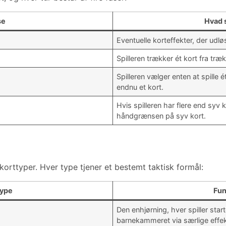
se
Hvad 
Eventuelle korteffekter, der udlø
Spilleren trækker ét kort fra tr
Spilleren vælger enten at spille 
endnu et kort.
Hvis spilleren har flere end syv 
håndgrænsen på syv kort.
e korttyper. Hver type tjener et bestemt taktisk formål:
type
Fun
Den enhjørning, hver spiller star
barnekammeret via særlige effek