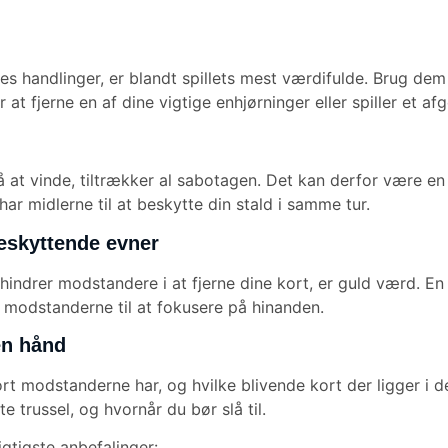
s handlinger, er blandt spillets mest værdifulde. Brug dem 
at fjerne en af dine vigtige enhjørninger eller spiller et af
på at vinde, tiltrækker al sabotagen. Det kan derfor være en 
har midlerne til at beskytte din stald i samme tur.
beskyttende evner
indrer modstandere i at fjerne dine kort, er guld værd. En
 modstanderne til at fokusere på hinanden.
en hånd
odstanderne har, og hvilke blivende kort der ligger i der
e trussel, og hvornår du bør slå til.
gtigste anbefalinger: