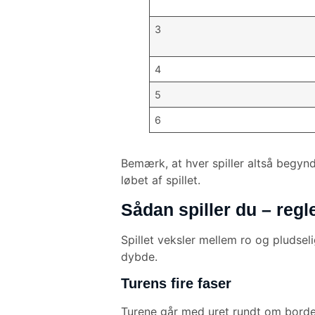
3
4
5
6
Bemærk, at hver spiller altså begynd
løbet af spillet.
Sådan spiller du – regl
Spillet veksler mellem ro og pludsel
dybde.
Turens fire faser
Turene går med uret rundt om bordet,