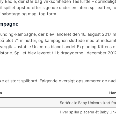
y Badie, der står bag virksomheden TeeTurtle – oprindelig
til spillet opstod efter sigende under en intern spilleaften
af sabotage og magi tog form.
ampagne
wdfunding-kampagne, der blev lanceret den 16. august 2017
på blot 71 minutter, og kampagnen sluttede med at indsamle
vergik Unstable Unicorns blandt andet Exploding Kittens o
 historie. Spillet blev leveret til bidragyderne i december 2
e et stort spilbord. Følgende oversigt opsummerer de nødv
in
Han
Sortér alle Baby Unicorn-kort fr
Hver spiller placerer ét Baby Un