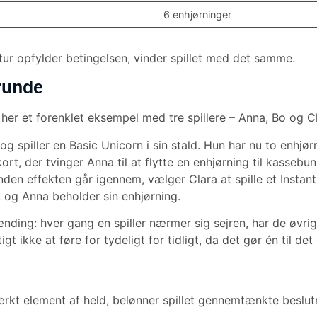
6 enhjørninger
 tur opfylder betingelsen, vinder spillet med det samme.
runde
er her et forenklet eksempel med tre spillere – Anna, Bo og C
 og spiller en Basic Unicorn i sin stald. Hun har nu to enhjø
ort, der tvinger Anna til at flytte en enhjørning til kassebun
den effekten går igennem, vælger Clara at spille et Instant-
, og Anna beholder sin enhjørning.
ænding: hver gang en spiller nærmer sig sejren, har de øvrig
 ikke at føre for tydeligt for tidligt, da det gør én til de
rkt element af held, belønner spillet gennemtænkte beslutn