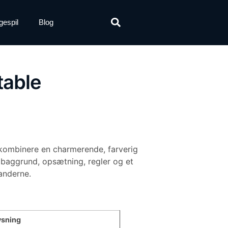
gespil
Blog
table
t kombinere en charmerende, farverig
 baggrund, opsætning, regler og et
tanderne.
ysning