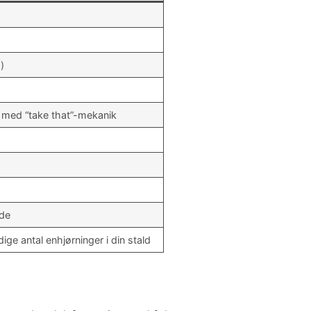
s
)
l med “take that”-mekanik
bde
ge antal enhjørninger i din stald