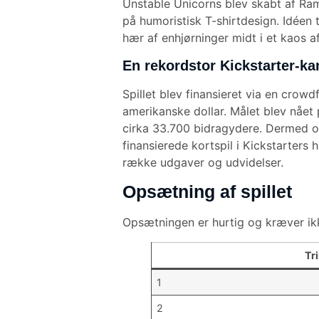
Unstable Unicorns blev skabt af Ram
på humoristisk T-shirtdesign. Idéen 
hær af enhjørninger midt i et kaos 
En rekordstor Kickstarter-k
Spillet blev finansieret via en cro
amerikanske dollar. Målet blev nået 
cirka 33.700 bidragydere. Dermed o
finansierede kortspil i Kickstarters
række udgaver og udvidelser.
Opsætning af spillet
Opsætningen er hurtig og kræver ikk
Tr
1
2