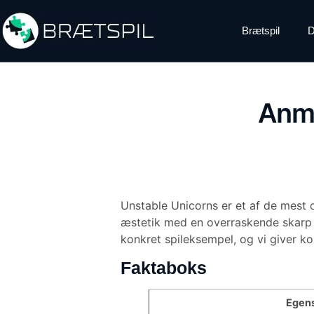
Brætspil
D
Anme
Unstable Unicorns er et af de mest o
æstetik med en overraskende skarp s
konkret spileksempel, og vi giver ko
Faktaboks
Egen