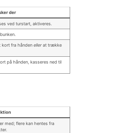
sker der
ses ved turstart, aktiveres.
ækbunken.
ét kort fra hånden
eller
at trække
kort på hånden, kasseres ned til
ktion
ter med; flere kan hentes fra
ter.