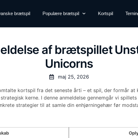
anske brætspil
Populære brætspil
Kortspil
Ternin
ldelse af brætspillet Uns
Unicorns
maj 25, 2026
mtalte kortspil fra det seneste årti – et spil, der formår a
trategisk kerne. I denne anmeldelse gennemgår vi spillets
nkrete strategier til at samle din enhjørningehær før mods
skab
Opl