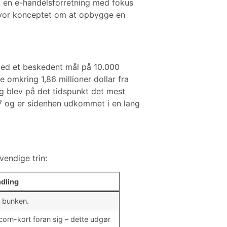
t en e-handelsforretning med fokus
, hvor konceptet om at opbygge en
 med et beskedent mål på 10.000
 omkring 1,86 millioner dollar fra
g blev på det tidspunkt det mest
017 og er sidenhen udkommet i en lang
endige trin:
dling
a bunken.
icorn-kort foran sig – dette udgør