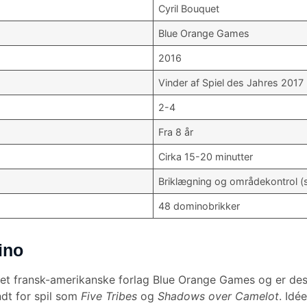
Cyril Bouquet
Blue Orange Games
2016
Vinder af Spiel des Jahres 2017
2-4
Fra 8 år
Cirka 15-20 minutter
Brik­lægning og områdekontrol (s
48 dominobrikker
ino
et fransk-amerikanske forlag Blue Orange Games og er desi
ndt for spil som
Five Tribes
og
Shadows over Camelot
. Idé