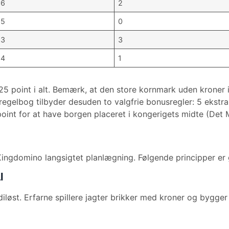
6
2
5
0
3
3
4
1
 25 point i alt. Bemærk, at den store kornmark uden kroner
e regelbog tilbyder desuden to valgfrie bonusregler: 5 ekstr
oint for at have borgen placeret i kongerigets midte (Det M
Kingdomino langsigtet planlægning. Følgende principper er
l
iløst. Erfarne spillere jagter brikker med kroner og bygg