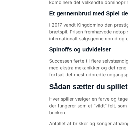
kombinere det velkendte dominopri
Et gennembrud med Spiel de
I 2017 vandt Kingdomino den prestig
brætspil. Prisen fremhævede netop s
internationalt salgsgennembrud og c
Spinoffs og udvidelser
Successen førte til flere selvstænd
med ekstra mekanikker og det rene 
fortsat det mest udbredte udgangsp
Sådan sætter du spillet
Hver spiller vælger en farve og tager
der fungerer som et “vildt” felt, so
bunken.
Antallet af brikker og konger afhænge