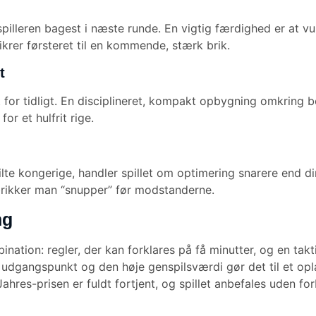
pilleren bagest i næste runde. En vigtig færdighed er at vu
sikrer førsteret til en kommende, stærk brik.
t
 for tidligt. En disciplineret, kompakt opbygning omkring 
r et hul­frit rige.
lte kongerige, handler spillet om optimering snarere end d
e brikker man “snupper” før modstanderne.
ng
ation: regler, der kan forklares på få minutter, og en takti
e udgangspunkt og den høje genspilsværdi gør det til et opla
Jahres-prisen er fuldt fortjent, og spillet anbefales uden f