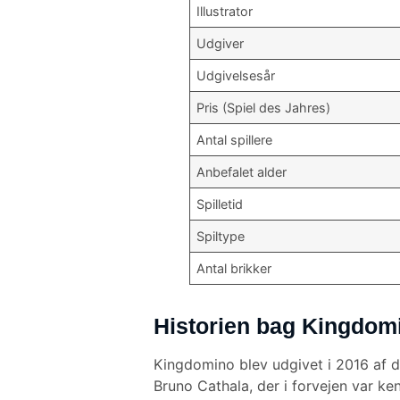
Illustrator
Udgiver
Udgivelsesår
Pris (Spiel des Jahres)
Antal spillere
Anbefalet alder
Spilletid
Spiltype
Antal brikker
Historien bag Kingdom
Kingdomino blev udgivet i 2016 af d
Bruno Cathala, der i forvejen var ke