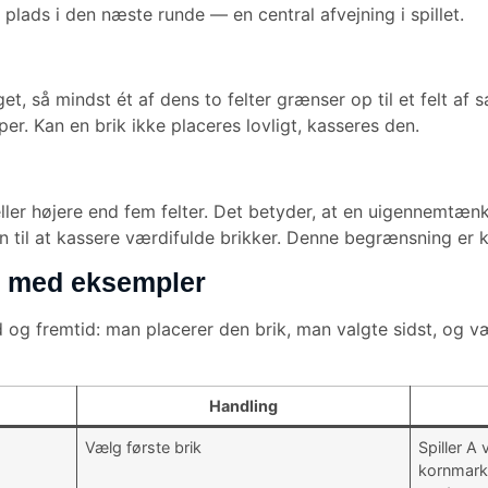
 plads i den næste runde — en central afvejning i spillet.
get, så mindst ét af dens to felter grænser op til et felt af
per. Kan en brik ikke placeres lovligt, kasseres den.
ler højere end fem felter. Det betyder, at en uigennemtænkt p
n til at kassere værdifulde brikker. Denne begrænsning er k
 – med eksempler
d og fremtid: man placerer den brik, man valgte sidst, og 
Handling
Vælg første brik
Spiller A
kornmarke