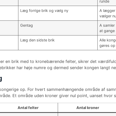
runde
Læg forrige brik og vælg ny
A lægger
vælger n
Gentag
A samler 
at gange 
Læg den sidste brik
Alle kong
gøres op
ler en brik med to kronebærende felter, sikrer det værdifu
onebrikker har høje numre og dermed sender kongen langt ne
g
ert kongerige op. For hvert sammenhængende område af sam
område. Et område uden kroner giver nul point, uanset hvor st
Antal felter
Antal kroner