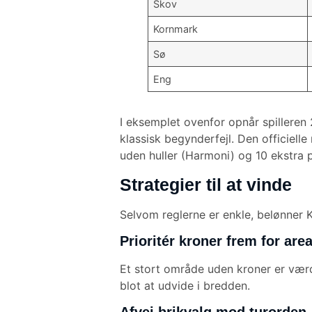
Skov
Kornmark
Sø
Eng
I eksemplet ovenfor opnår spilleren
klassisk begynderfejl. Den officiell
uden huller (Harmoni) og 10 ekstra p
Strategier til at vinde
Selvom reglerne er enkle, belønner 
Prioritér kroner frem for area
Et stort område uden kroner er værd
blot at udvide i bredden.