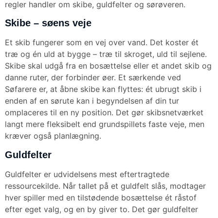
regler handler om skibe, guldfelter og sørøveren.
Skibe – søens veje
Et skib fungerer som en vej over vand. Det koster ét
træ og én uld at bygge – træ til skroget, uld til sejlene.
Skibe skal udgå fra en bosættelse eller et andet skib og
danne ruter, der forbinder øer. Et særkende ved
Søfarere er, at åbne skibe kan flyttes: ét ubrugt skib i
enden af en sørute kan i begyndelsen af din tur
omplaceres til en ny position. Det gør skibsnetværket
langt mere fleksibelt end grundspillets faste veje, men
kræver også planlægning.
Guldfelter
Guldfelter er udvidelsens mest eftertragtede
ressourcekilde. Når tallet på et guldfelt slås, modtager
hver spiller med en tilstødende bosættelse ét råstof
efter eget valg, og en by giver to. Det gør guldfelter