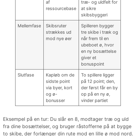
af
træ- og uldfelt for
ressourcebase
at sikre
skibsbyggeri
Mellemfase
Skibsruter
Spilleren bygger
strækkes ud
tre skibe i træk og
mod nye øer
når frem til en
ubeboet ø, hvor
en ny bosættelse
giver et
bonuspoint
Slutfase
Kapløb om de
To spillere ligger
sidste point
på 12 point; den,
via byer, kort
der først får en by
og ø-
op på en ny ø,
bonusser
vinder partiet
Eksempel på en tur: Du slår en 8, modtager træ og uld
fra dine bosættelser, og bruger råstofferne på at bygge
to skibe, der forlænger din rute mod en lille ø mod nord.