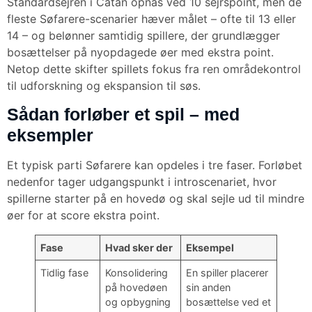
Standardsejren i Catan opnås ved 10 sejrspoint, men de
fleste Søfarere-scenarier hæver målet – ofte til 13 eller
14 – og belønner samtidig spillere, der grundlægger
bosættelser på nyopdagede øer med ekstra point.
Netop dette skifter spillets fokus fra ren områdekontrol
til udforskning og ekspansion til søs.
Sådan forløber et spil – med
eksempler
Et typisk parti Søfarere kan opdeles i tre faser. Forløbet
nedenfor tager udgangspunkt i introscenariet, hvor
spillerne starter på en hovedø og skal sejle ud til mindre
øer for at score ekstra point.
Fase
Hvad sker der
Eksempel
Tidlig fase
Konsolidering
En spiller placerer
på hovedøen
sin anden
og opbygning
bosættelse ved et