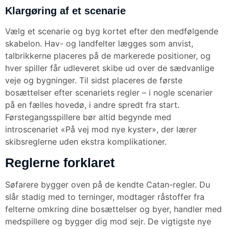
Klargøring af et scenarie
Vælg et scenarie og byg kortet efter den medfølgende
skabelon. Hav- og landfelter lægges som anvist,
talbrikkerne placeres på de markerede positioner, og
hver spiller får udleveret skibe ud over de sædvanlige
veje og bygninger. Til sidst placeres de første
bosættelser efter scenariets regler – i nogle scenarier
på en fælles hovedø, i andre spredt fra start.
Førstegangsspillere bør altid begynde med
introscenariet «På vej mod nye kyster», der lærer
skibsreglerne uden ekstra komplikationer.
Reglerne forklaret
Søfarere bygger oven på de kendte Catan-regler. Du
slår stadig med to terninger, modtager råstoffer fra
felterne omkring dine bosættelser og byer, handler med
medspillere og bygger dig mod sejr. De vigtigste nye