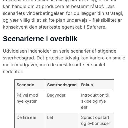
kan handle om at producere et bestemt råstof. Læs
scenariets vinderbetingelser, før du lægger din strategi,
og vær villig til at skifte plan undervejs – fleksibilitet er
konsekvent den stærkeste egenskab i Søfarere.
Scenarierne i overblik
Udvidelsen indeholder en serie scenarier af stigende
sværhedsgrad. Det præcise udvalg kan variere en smule
mellem udgaver, men de mest kendte er samlet
nedenfor.
Scenarie
Sværhedsgrad
Fokus
På vej mod
Begynder
Introduktion til
nye kyster
skibe og nye
øer
De fire øer
Let
Spredt opstart
og ø-bonusser